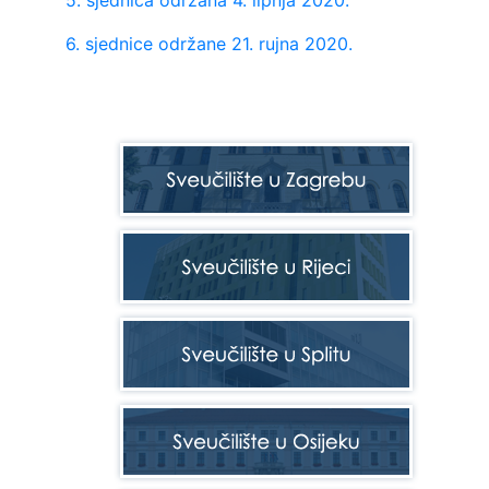
5. sjednica održana 4. lipnja 2020.
6. sjednice održane 21. rujna 2020.