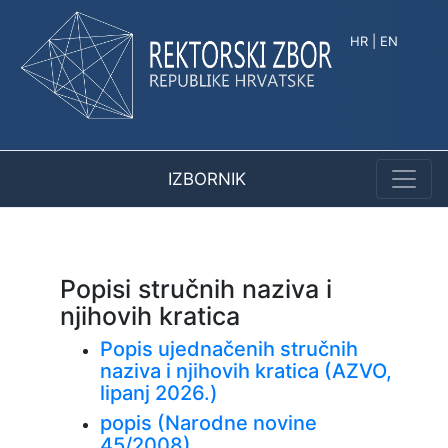
HR
|
EN
IZBORNIK
Popisi stručnih naziva i
njihovih kratica
Popis ujednačenih stručnih
naziva i njihovih kratica
(AZVO,
lipanj 2026.)
popis (Narodne novine
45/2008)