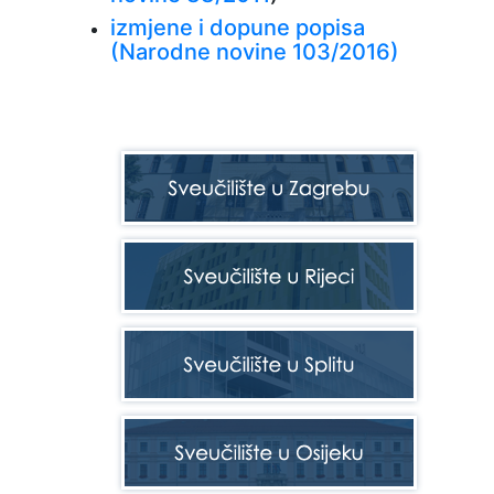
izmjene i dopune popisa
(Narodne novine 103/2016)