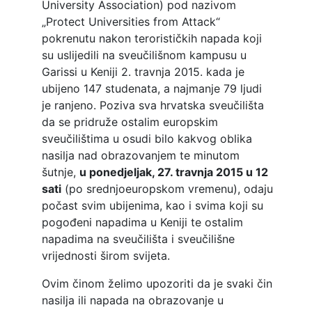
University Association) pod nazivom
„Protect Universities from Attack“
pokrenutu nakon terorističkih napada koji
su uslijedili na sveučilišnom kampusu u
Garissi u Keniji 2. travnja 2015. kada je
ubijeno 147 studenata, a najmanje 79 ljudi
je ranjeno. Poziva sva hrvatska sveučilišta
da se pridruže ostalim europskim
sveučilištima u osudi bilo kakvog oblika
nasilja nad obrazovanjem te minutom
šutnje,
u ponedjeljak, 27. travnja 2015 u 12
sati
(po srednjoeuropskom vremenu), odaju
počast svim ubijenima, kao i svima koji su
pogođeni napadima u Keniji te ostalim
napadima na sveučilišta i sveučilišne
vrijednosti širom svijeta.
Ovim činom želimo upozoriti da je svaki čin
nasilja ili napada na obrazovanje u