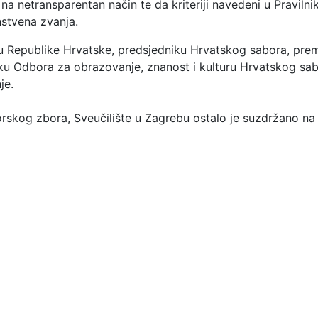
na netransparentan način te da kriteriji navedeni u Praviln
nstvena zvanja.
u Republike Hrvatske, predsjedniku Hrvatskog sabora, prem
iku Odbora za obrazovanje, znanost i kulturu Hrvatskog sab
je.
skog zbora, Sveučilište u Zagrebu ostalo je suzdržano na 