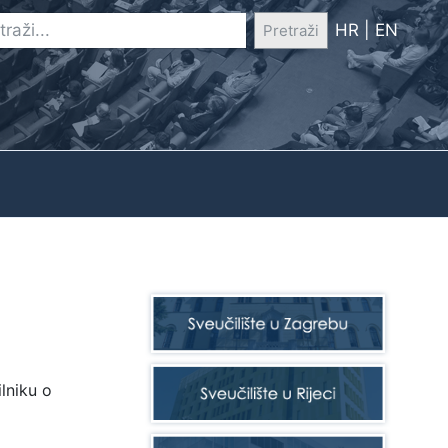
HR
|
EN
Pretraži
lniku o