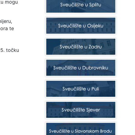
iku mogu
ijeru,
ora te
5. točku